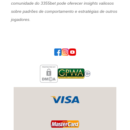
comunidade do 3355bet pode oferecer insights valiosos
sobre padrões de comportamento e estratégias de outros
jogadores.