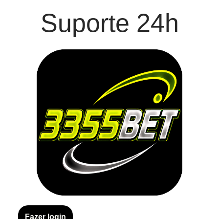
Suporte 24h
Fazer login