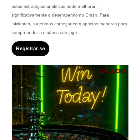
estas estratégias analíticas pode melhorar
significativamente o desempenho no Crash. Para
iniciantes, sugerimos começar com apostas menores para
compreender a dinâmica do jogo.
Registrar-se