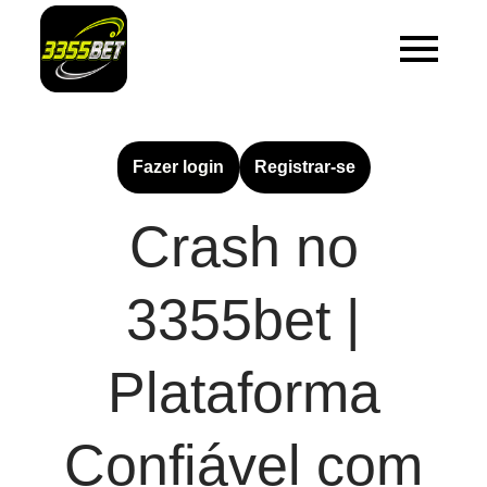
Skip
to
Cadastre-se na 3355bet e aproveite um bônus
content
de 100% no primeiro depósito, até R$8.100.
Jogue mais de 4.000 jogos, incluindo slots
populares, jogos de mesa e apostas esportivas.
Plataforma segura, pagamentos rápidos e
suporte 24/7.
Fazer login
Registrar-se
Crash no
3355bet |
Plataforma
Confiável com