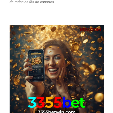
de todos os fãs de esportes.